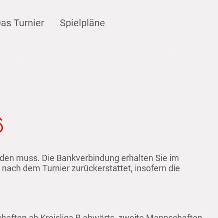
as Turnier
Spielpläne
6
rden muss. Die Bankverbindung erhalten Sie im
nach dem Turnier zurückerstattet, insofern die
nschaften ab Kreisliga B abwärts, zweite Mannschaften